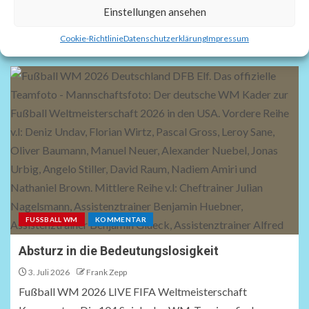
Einstellungen ansehen
WM-Platz 3
Cookie-Richtlinie
Datenschutzerklärung
Impressum
FUSSBALL WM
KOMMENTAR
Absturz in die Bedeutungslosigkeit
3. Juli 2026
Frank Zepp
Fußball WM 2026 LIVE FIFA Weltmeisterschaft