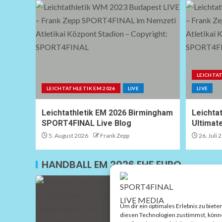
LEICHTA
LEICHTATHLETIK EM 2026
LIVE
LIVE
Leichtathletik EM 2026 Birmingham
Leichta
SPORT4FINAL Live Blog
Ultimat
5. August 2026
Frank Zepp
26. Juli 
HANDBALL EM 2026 EHF EURO
HANDBALL EM 2026
HANDBAL
Kommentar: Deutschlan
Um dir ein optimales Erlebnis zu bie
EM-Titel
diesen Technologien zustimmst, können