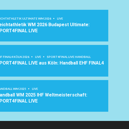
EICHTATHLETIK ULTIMATE WM 2026
LIVE
eichtathletik WM 2026 Budapest Ultimate:
PORT4FINAL LIVE
F FINAL4 KÖLN 2026
LIVE
SPORT4FINAL LIVE HANDBALL
PORT4FINAL LIVE aus Köln: Handball EHF FINAL4
ANDBALL WM 2025
LIVE
andball WM 2025 IHF Weltmeisterschaft:
PORT4FINAL LIVE