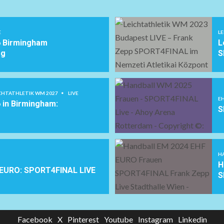
E
L
6 Birmingham
L
og
S
CHTATHLETIK WM 2027
LIVE
EH
6 in Birmingham:
S
H
H
 EURO: SPORT4FINAL LIVE
S
Facebook
X
Pinterest
Youtube
Instagram
Linkedin