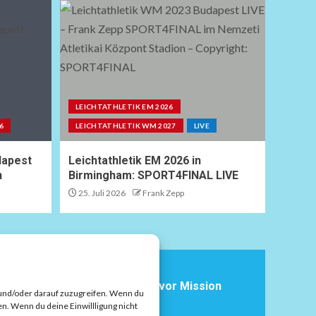
LEICHTATHLETIK EM 2026
6
LEICHTATHLETIK WM 2027
LIVE
dapest
Leichtathletik EM 2026 in
n
Birmingham: SPORT4FINAL LIVE
25. Juli 2026
Frank Zepp
ANDBALL EM 2026
andball EM 2026: Deutschland vor Mission
 und/oder darauf zuzugreifen. Wenn du
albfinale
n. Wenn du deine Einwillligung nicht