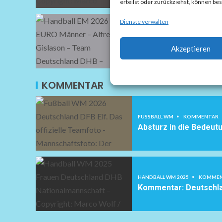
erteilst oder zurückziehst, können b
Dienste verwalten
HANDBALL EM 2026
Alfred Gislason. Statis
Akzeptieren
Ranking
KOMMENTAR
FUSSBALL WM
KOMMENTAR
Absturz in die Bedeut
HANDBALL WM 2025
KOMME
Kommentar: Deutschl