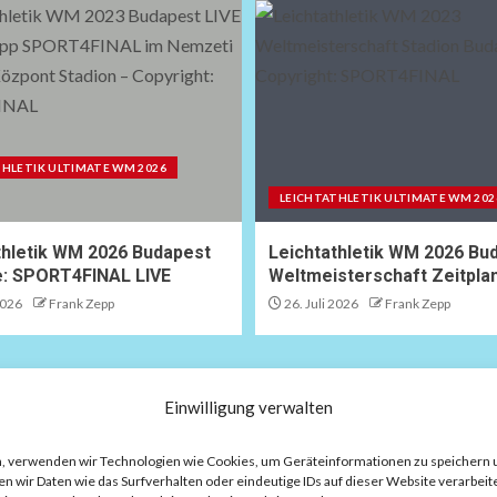
THLETIK ULTIMATE WM 2026
LEICHTATHLETIK ULTIMATE WM 202
thletik WM 2026 Budapest
Leichtathletik WM 2026 Bu
e: SPORT4FINAL LIVE
Weltmeisterschaft Zeitpla
2026
Frank Zepp
26. Juli 2026
Frank Zepp
Einwilligung verwalten
L WM 2027
KOMMENTAR
H
d noch nicht reif für den
H
ten, verwenden wir Technologien wie Cookies, um Geräteinformationen zu speichern
H
 wir Daten wie das Surfverhalten oder eindeutige IDs auf dieser Website verarbeite