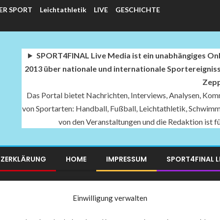
ER SPORT
Leichtathletik
LIVE
GESCHICHTE
SPORT4FINAL Live Media ist ein unabhängiges Onli
2013 über nationale und internationale Sportereignis
Zepp
Das Portal bietet Nachrichten, Interviews, Analysen, Komm
von Sportarten: Handball, Fußball, Leichtathletik, Schwimme
von den Veranstaltungen und die Redaktion ist 
ZERKLÄRUNG
HOME
IMPRESSUM
SPORT4FINAL L
RT4FINAL LIVE MEDIA SPORTARTEN KATEGORIEN
Einwilligung verwalten