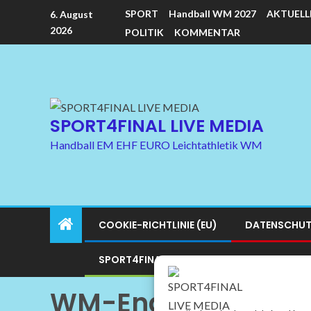
SPORT
Handball WM 2027
AKTUELL
6. August
2026
POLITIK
KOMMENTAR
SPORT4FINAL LIVE MEDIA
Handball EM EHF EURO Leichtathletik WM
COOKIE-RICHTLINIE (EU)
DATENSCHUT
SPORT4FINAL LIVE MEDIA SITEMAP
SPO
WM-Endrunde