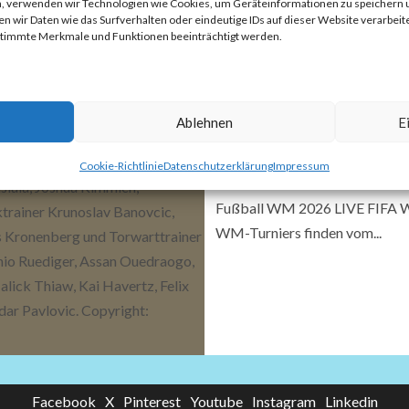
ten, verwenden wir Technologien wie Cookies, um Geräteinformationen zu speichern
 wir Daten wie das Surfverhalten oder eindeutige IDs auf dieser Website verarbeite
estimmte Merkmale und Funktionen beeinträchtigt werden.
Ablehnen
E
Absturz in die Bedeu
Cookie-Richtlinie
Datenschutzerklärung
Impressum
3. Juli 2026
Frank Zepp
Fußball WM 2026 LIVE FIFA We
WM-Turniers finden vom...
Facebook
X
Pinterest
Youtube
Instagram
Linkedin