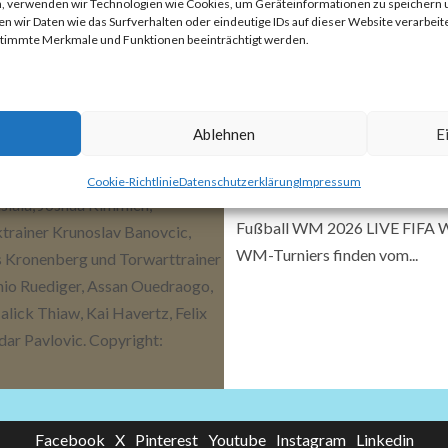
ten, verwenden wir Technologien wie Cookies, um Geräteinformationen zu speichern
 wir Daten wie das Surfverhalten oder eindeutige IDs auf dieser Website verarbeite
estimmte Merkmale und Funktionen beeinträchtigt werden.
Ablehnen
E
Absturz in die Bedeu
Cookie-Richtlinie
Datenschutzerklärung
Impressum
3. Juli 2026
Frank Zepp
Fußball WM 2026 LIVE FIFA We
WM-Turniers finden vom...
Facebook
X
Pinterest
Youtube
Instagram
Linkedin