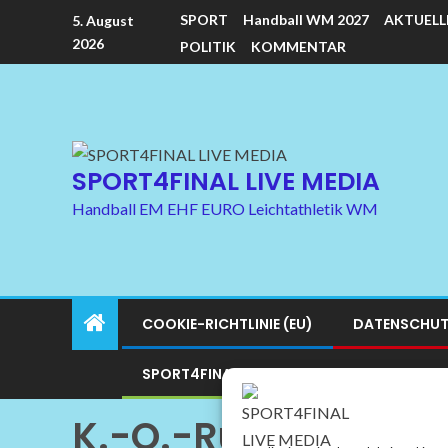
SPORT
Handball WM 2027
AKTUELL
5. August
2026
POLITIK
KOMMENTAR
SPORT4FINAL LIVE MEDIA
Handball EM EHF EURO Leichtathletik WM
COOKIE-RICHTLINIE (EU)
DATENSCHUT
SPORT4FINAL LIVE MEDIA SITEMAP
SPO
K.-O.-Runde