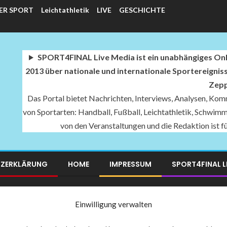
ER SPORT
Leichtathletik
LIVE
GESCHICHTE
SPORT4FINAL Live Media ist ein unabhängiges Onli
2013 über nationale und internationale Sportereignis
Zepp
Das Portal bietet Nachrichten, Interviews, Analysen, Komm
von Sportarten: Handball, Fußball, Leichtathletik, Schwimme
von den Veranstaltungen und die Redaktion ist 
ZERKLÄRUNG
HOME
IMPRESSUM
SPORT4FINAL L
RT4FINAL LIVE MEDIA SPORTARTEN KATEGORIEN
Einwilligung verwalten