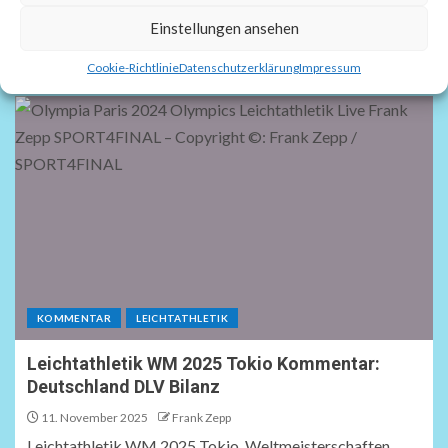
Einstellungen ansehen
Simon Batz
Cookie-Richtlinie
Datenschutzerklärung
Impressum
KOMMENTAR
LEICHTATHLETIK
Leichtathletik WM 2025 Tokio Kommentar:
Deutschland DLV Bilanz
11. November 2025
Frank Zepp
Leichtathletik WM 2025 Tokio. Weltmeisterschaften.