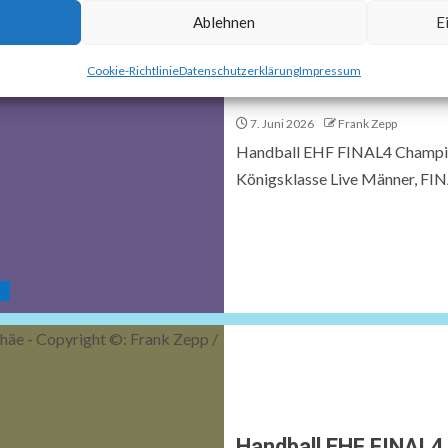
Ablehnen
E
Cookie-Richtlinie
Datenschutzerklärung
Impressum
SPORT4FINAL LIVE au
7. Juni 2026
Frank Zepp
Handball EHF FINAL4 Champio
Königsklasse Live Männer, FINA
L
Handball EHF FINAL4