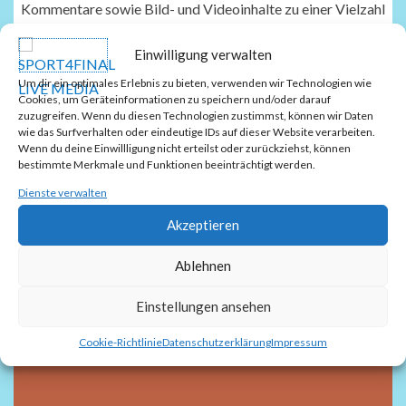
Kommentare sowie Bild- und Videoinhalte zu einer Vielzahl
von Sportarten: Handball, Fußball, Leichtathletik,
Einwilligung verwalten
Schwimmen und Volleyball. Die Berichterstattung erfolgt oft
live von den Veranstaltungen und die Redaktion ist für
Um dir ein optimales Erlebnis zu bieten, verwenden wir Technologien wie
Cookies, um Geräteinformationen zu speichern und/oder darauf
Kolumnen und fundierte Analysen bekannt.
zuzugreifen. Wenn du diesen Technologien zustimmst, können wir Daten
wie das Surfverhalten oder eindeutige IDs auf dieser Website verarbeiten.
Wenn du deine Einwillligung nicht erteilst oder zurückziehst, können
bestimmte Merkmale und Funktionen beeinträchtigt werden.
Dienste verwalten
Energiepreise
Akzeptieren
Ablehnen
Einstellungen ansehen
Cookie-Richtlinie
Datenschutzerklärung
Impressum