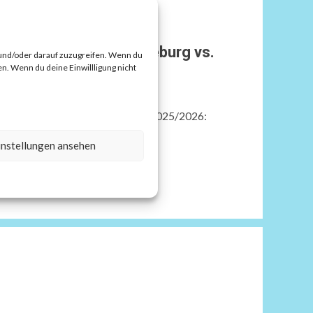
 Halbfinale: SC Magdeburg vs.
 und/oder darauf zuzugreifen. Wenn du
n. Wenn du deine Einwillligung nicht
ns League Live Männer Saison 2025/2026:
L4 in...
instellungen ansehen