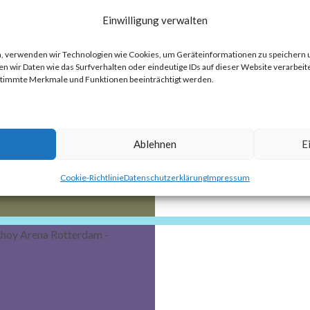
Einwilligung verwalten
EHF FINAL4 Köln 2026
ten, verwenden wir Technologien wie Cookies, um Geräteinformationen zu speichern
 wir Daten wie das Surfverhalten oder eindeutige IDs auf dieser Website verarbeite
Füchse Berlin
estimmte Merkmale und Funktionen beeinträchtigt werden.
7. Juni 2026
Frank Zepp
Handball EHF FINAL4 Champio
Königsklasse Live Männer, FINA
Ablehnen
E
Cookie-Richtlinie
Datenschutzerklärung
Impressum